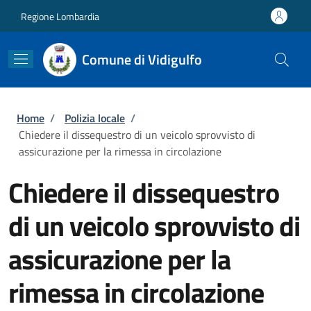
Salta al contenuto principale
Skip to footer content
Regione Lombardia
Comune di Vidigulfo
Briciole di pane
Home
/
Polizia locale
/
Chiedere il dissequestro di un veicolo sprovvisto di
assicurazione per la rimessa in circolazione
Chiedere il dissequestro
di un veicolo sprovvisto di
assicurazione per la
rimessa in circolazione