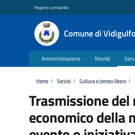
Salta al contenuto principale
Skip to footer content
Regione Lombardia
Comune di Vidigulf
Amministrazione
Novità
Serv
Briciole di pane
Home
/
Servizi
/
Cultura e tempo libero
/
Trasmissione del 
economico della 
evento o iniziativ