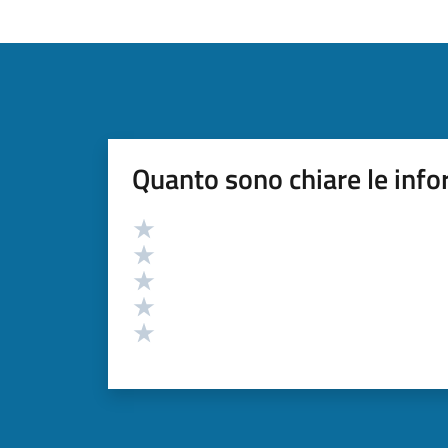
Quanto sono chiare le info
Valutazione
Valuta 5 stelle su 5
Valuta 4 stelle su 5
Valuta 3 stelle su 5
Valuta 2 stelle su 5
Valuta 1 stelle su 5