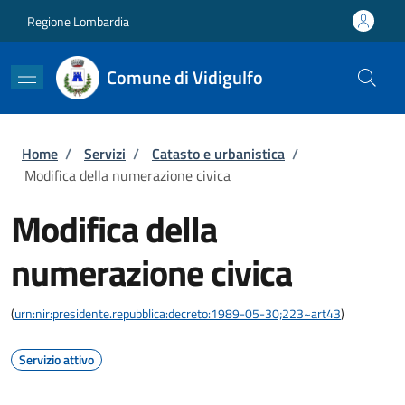
Salta al contenuto principale
Skip to footer content
Regione Lombardia
Comune di Vidigulfo
Briciole di pane
Home
/
Servizi
/
Catasto e urbanistica
/
Modifica della numerazione civica
Modifica della
numerazione civica
(
urn:nir:presidente.repubblica:decreto:1989-05-30;223~art43
)
Servizio attivo