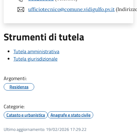
ufficiotecnico@comune.vidigulfo.pv.it
(Indirizzo
Strumenti di tutela
Tutela amministrativa
Tutela giurisdizionale
Argomenti:
Residenza
Categorie:
Catasto e urbanistica
Anagrafe e stato civile
Ultimo aggiornamento:
19/02/2026 17:29.22