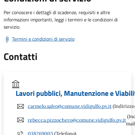
Per conoscere i dettagli di scadenze, requisiti e altre
informazioni importanti, leggi i termini e le condizioni di
servizio.
Termini e condizioni di servizio
Contatti
Lavori pubblici, Manutenzione e Viabili
carmelo.salvo@comune.vidigulfo.pv.it
(Indirizzo
(In
rebecca.pizzochero@comune.vidigulfo.pv.it
mail
038269003
(Telefono)