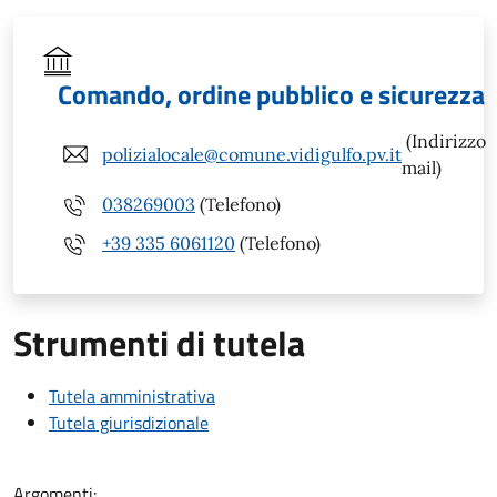
Comando, ordine pubblico e sicurezza
(Indirizzo
polizialocale@comune.vidigulfo.pv.it
mail)
038269003
(Telefono)
+39 335 6061120
(Telefono)
Strumenti di tutela
Tutela amministrativa
Tutela giurisdizionale
Argomenti: