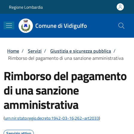
Salta al contenuto principale
Skip to footer content
Regione Lombardia
Comune di Vidigulfo
Briciole di pane
Home
/
Servizi
/
Giustizia e sicurezza pubblica
/
Rimborso del pagamento di una sanzione amministrativa
Rimborso del pagamento
di una sanzione
amministrativa
(
urn:nir:stato:regio.decreto:1942-03-16;262~art2033
)
Servizio attivo