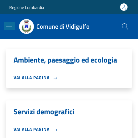
Salta al contenuto principale
Skip to footer content
Regione Lombardia
Comune di Vidigulfo
Ambiente, paesaggio ed ecologia
VAI ALLA PAGINA
Servizi demografici
VAI ALLA PAGINA