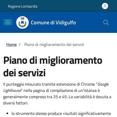
Salta al contenuto principale
Skip to footer content
Regione Lombardia
Comune di Vidigulfo
Briciole di pane
Home
/
Piano di miglioramento dei servizi
Piano di miglioramento
dei servizi
Il punteggio misurato tramite estensione di Chrome “
Google
Lighthouse
” nella pagina di compilazione di un’istanza è
generalmente compreso tra 25 e 45. La variabilità è dovuta a
diversi fattori:
lo strumento stesso produce risultati significativamente