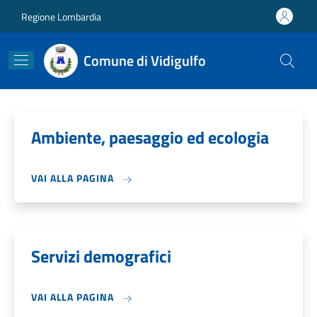
Salta al contenuto principale
Skip to footer content
Regione Lombardia
Comune di Vidigulfo
Ambiente, paesaggio ed ecologia
VAI ALLA PAGINA
Servizi demografici
VAI ALLA PAGINA