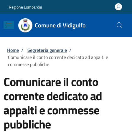
Salta al contenuto principale
Skip to footer content
Regione Lombardia
Comune di Vidigulfo
Briciole di pane
Home
/
Segreteria generale
/
Comunicare il conto corrente dedicato ad appalti e
commesse pubbliche
Comunicare il conto
corrente dedicato ad
appalti e commesse
pubbliche