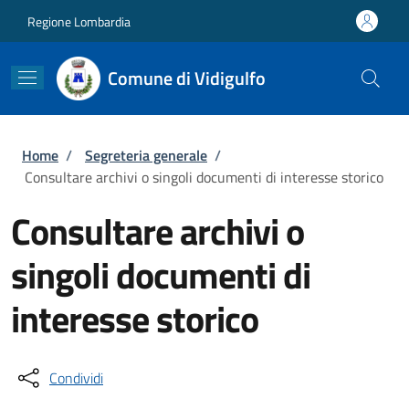
Salta al contenuto principale
Skip to footer content
Regione Lombardia
Comune di Vidigulfo
Briciole di pane
Home
/
Segreteria generale
/
Consultare archivi o singoli documenti di interesse storico
Consultare archivi o
singoli documenti di
interesse storico
Condividi