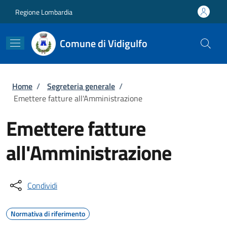
Salta al contenuto principale
Skip to footer content
Regione Lombardia
Comune di Vidigulfo
Briciole di pane
Home
/
Segreteria generale
/
Emettere fatture all'Amministrazione
Emettere fatture
all'Amministrazione
Condividi
Normativa di riferimento