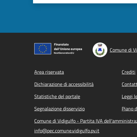
Comune di Vi
Footer menu
Area riservata
Crediti
Dichiarazione di accessibilità
Contatt
Statistiche del portale
Leggi l
Segnalazione disservizio
Piano d
Comune di Vidigulfo - Partita IVA dell'amminist
info@pec.comune.vidigulfo.pv.it