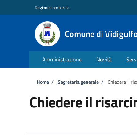
Salta al contenuto principale
Skip to footer content
Regione Lombardia
Comune di Vidigulf
Amministrazione
Novità
Serv
Briciole di pane
Home
/
Segreteria generale
/
Chiedere il ri
Chiedere il risar