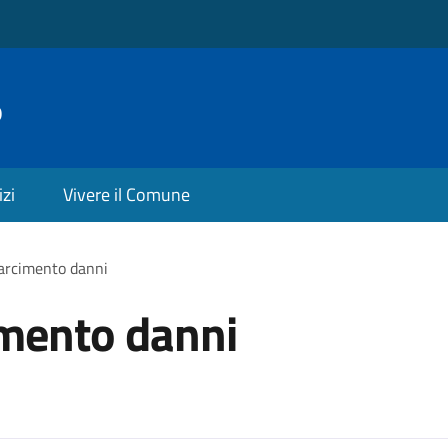
o
izi
Vivere il Comune
sarcimento danni
cimento danni