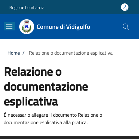
Salta al contenuto principale
Skip to footer content
Regione Lombardia
Comune di Vidigulfo
Briciole di pane
Home
/
Relazione o documentazione esplicativa
Relazione o
documentazione
esplicativa
È necessario allegare il documento Relazione o
documentazione esplicativa alla pratica.