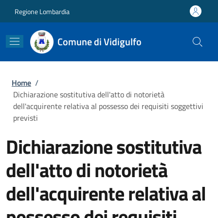
Salta al contenuto principale
Skip to footer content
Regione Lombardia
Comune di Vidigulfo
Briciole di pane
Home
/
Dichiarazione sostitutiva dell'atto di notorietà
dell'acquirente relativa al possesso dei requisiti soggettivi
previsti
Dichiarazione sostitutiva
dell'atto di notorietà
dell'acquirente relativa al
possesso dei requisiti