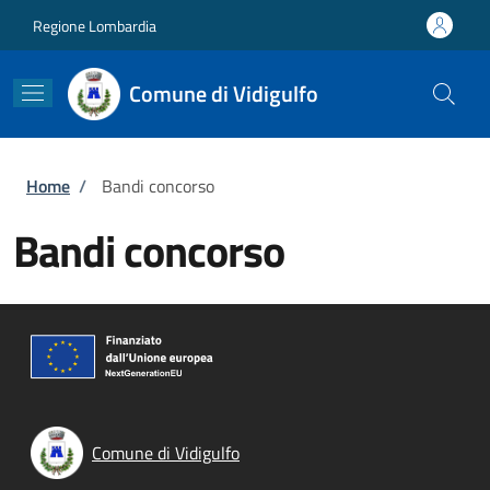
Salta al contenuto principale
Skip to footer content
Regione Lombardia
Comune di Vidigulfo
Briciole di pane
Home
/
Bandi concorso
Bandi concorso
Comune di Vidigulfo