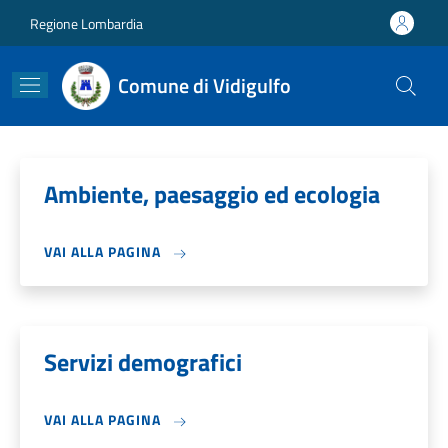
Salta al contenuto principale
Skip to footer content
Regione Lombardia
Comune di Vidigulfo
Ambiente, paesaggio ed ecologia
VAI ALLA PAGINA
Servizi demografici
VAI ALLA PAGINA