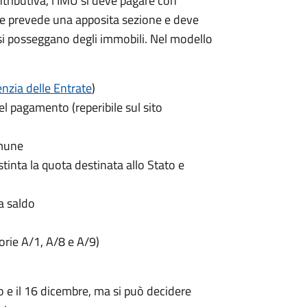
ntributiva, l'IMU si deve pagare
con
e prevede una apposita sezione e deve
si posseggano degli immobili. Nel modello
nzia delle Entrate
)
el pagamento (reperibile sul sito
omune
istinta la quota destinata allo Stato e
a saldo
gorie A/1, A/8 e A/9)
o e il 16 dicembre
, ma si può decidere