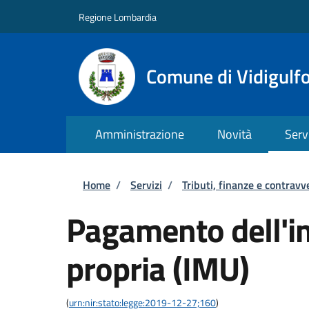
Salta al contenuto principale
Skip to footer content
Regione Lombardia
Comune di Vidigulf
Amministrazione
Novità
Serv
Briciole di pane
Home
/
Servizi
/
Tributi, finanze e contravv
Pagamento dell'i
propria (IMU)
(
urn:nir:stato:legge:2019-12-27;160
)