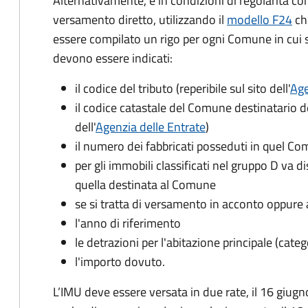
Alternativamente, e in condizioni di regolarità co
versamento diretto, utilizzando il
modello F24
ch
essere compilato un rigo per ogni Comune in cui 
devono essere indicati:
il codice del tributo
(reperibile sul sito dell'
Age
il codice catastale del Comune
destinatario d
dell'
Agenzia delle Entrate
)
il numero dei fabbricati posseduti in quel C
per gli immobili classificati nel gruppo D va d
quella destinata al Comune
se si tratta di versamento in acconto oppure 
l'anno di riferimento
le detrazioni per l'abitazione principale (cate
l'importo dovuto.
L’IMU deve essere versata in due rate, il 16 giugn