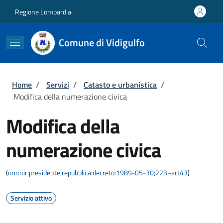
Salta al contenuto principale
Skip to footer content
Regione Lombardia
Comune di Vidigulfo
Briciole di pane
Home
/
Servizi
/
Catasto e urbanistica
/
Modifica della numerazione civica
Modifica della
numerazione civica
(
urn:nir:presidente.repubblica:decreto:1989-05-30;223~art43
)
Servizio attivo