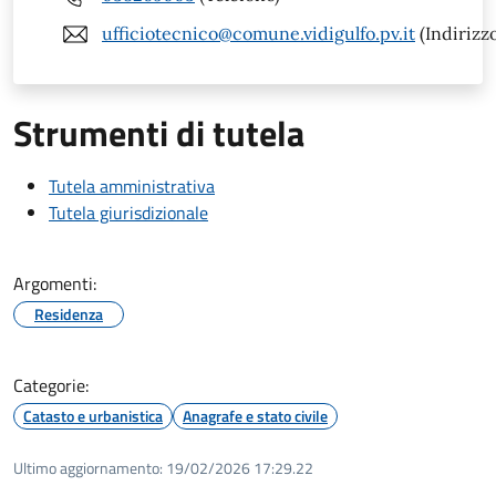
ufficiotecnico@comune.vidigulfo.pv.it
(Indirizzo
Strumenti di tutela
Tutela amministrativa
Tutela giurisdizionale
Argomenti:
Residenza
Categorie:
Catasto e urbanistica
Anagrafe e stato civile
Ultimo aggiornamento:
19/02/2026 17:29.22