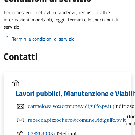
Per conoscere i dettagli di scadenze, requisiti e altre
informazioni importanti, leggi i termini e le condizioni di
servizio.
Termini e condizioni di servizio
Contatti
Lavori pubblici, Manutenzione e Viabili
carmelo.salvo@comune.vidigulfo.pv.it
(Indirizzo
(In
rebecca.pizzochero@comune.vidigulfo.pv.it
mail
038269003
(Telefono)