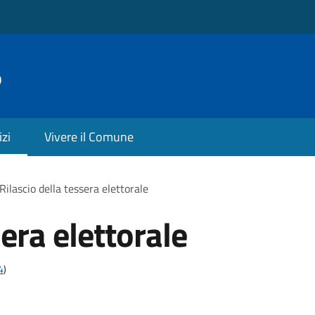
o
izi
Vivere il Comune
Rilascio della tessera elettorale
sera elettorale
4
)