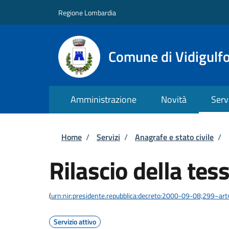
Salta al contenuto principale
Skip to footer content
Regione Lombardia
Comune di Vidigulf
Amministrazione
Novità
Serv
Briciole di pane
Home
/
Servizi
/
Anagrafe e stato civile
/
Rilascio della tes
(
urn:nir:presidente.repubblica:decreto:2000-09-08;299~art
Servizio attivo