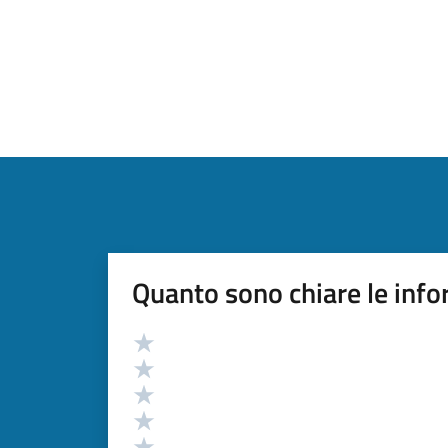
Quanto sono chiare le info
Valutazione
Valuta 5 stelle su 5
Valuta 4 stelle su 5
Valuta 3 stelle su 5
Valuta 2 stelle su 5
Valuta 1 stelle su 5