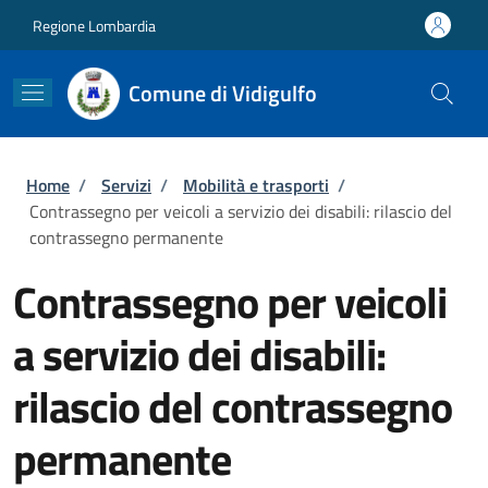
Salta al contenuto principale
Skip to footer content
Regione Lombardia
Comune di Vidigulfo
Briciole di pane
Home
/
Servizi
/
Mobilità e trasporti
/
Contrassegno per veicoli a servizio dei disabili: rilascio del
contrassegno permanente
Contrassegno per veicoli
a servizio dei disabili:
rilascio del contrassegno
permanente