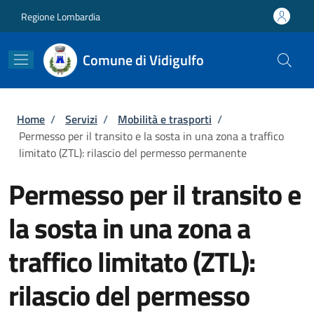
Salta al contenuto principale
Skip to footer content
Regione Lombardia
Comune di Vidigulfo
Briciole di pane
Home
/
Servizi
/
Mobilità e trasporti
/
Permesso per il transito e la sosta in una zona a traffico
limitato (ZTL): rilascio del permesso permanente
Permesso per il transito e
la sosta in una zona a
traffico limitato (ZTL):
rilascio del permesso