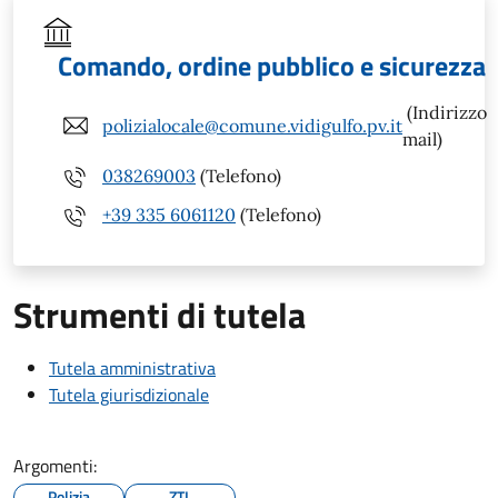
Comando, ordine pubblico e sicurezza
(Indirizzo
polizialocale@comune.vidigulfo.pv.it
mail)
038269003
(Telefono)
+39 335 6061120
(Telefono)
Strumenti di tutela
Tutela amministrativa
Tutela giurisdizionale
Argomenti:
Polizia
ZTL