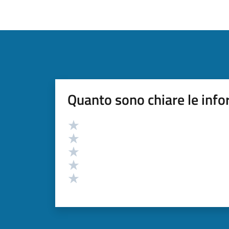
Quanto sono chiare le info
Valutazione
Valuta 5 stelle su 5
Valuta 4 stelle su 5
Valuta 3 stelle su 5
Valuta 2 stelle su 5
Valuta 1 stelle su 5