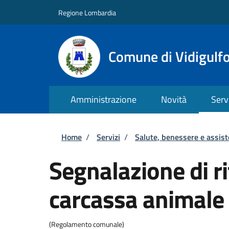
Salta al contenuto principale
Skip to footer content
Regione Lombardia
Comune di Vidigulf
Amministrazione
Novità
Serv
Briciole di pane
Home
/
Servizi
/
Salute, benessere e assis
Segnalazione di r
carcassa animale
(Regolamento comunale)