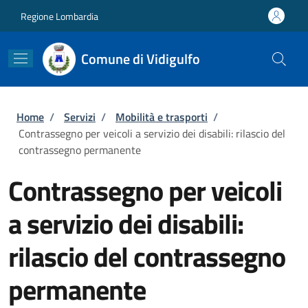
Salta al contenuto principale
Skip to footer content
Regione Lombardia
Comune di Vidigulfo
Briciole di pane
Home
/
Servizi
/
Mobilità e trasporti
/
Contrassegno per veicoli a servizio dei disabili: rilascio del
contrassegno permanente
Contrassegno per veicoli
a servizio dei disabili:
rilascio del contrassegno
permanente