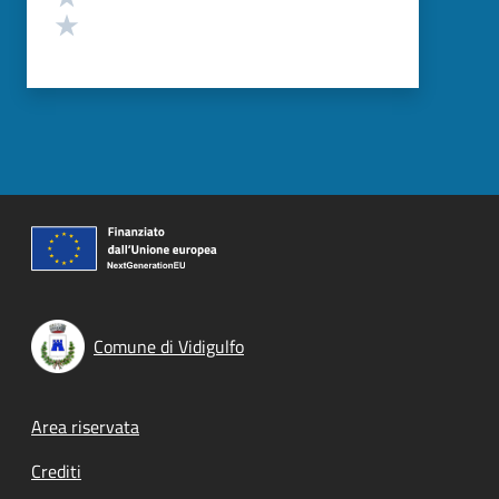
Valuta 1 stelle su 5
Comune di Vidigulfo
Footer menu
Area riservata
Crediti