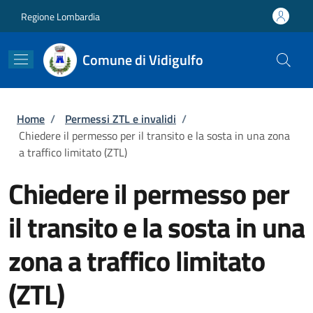
Salta al contenuto principale
Skip to footer content
Regione Lombardia
Comune di Vidigulfo
Briciole di pane
Home
/
Permessi ZTL e invalidi
/
Chiedere il permesso per il transito e la sosta in una zona
a traffico limitato (ZTL)
Chiedere il permesso per
il transito e la sosta in una
zona a traffico limitato
(ZTL)